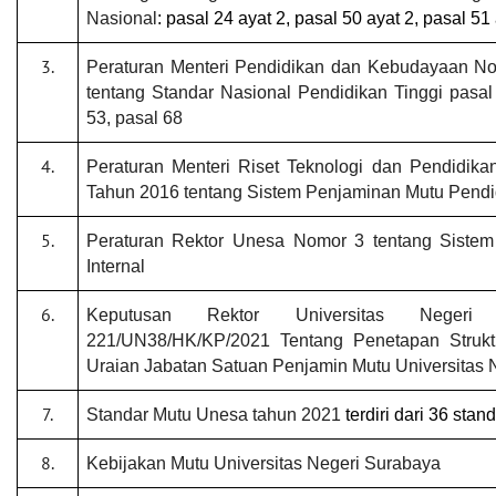
Nasional
: pasal 24 ayat 2,
pasal 50 ayat 2
,
pasal 51 
3.
Peraturan Menteri Pendidikan dan Kebudayaan N
tentang Standar Nasional Pendidikan Tinggi pasal 
53, pasal 68
4.
Peraturan Menteri Riset Teknologi dan Pendidik
Tahun 2016 tentang Sistem Penjaminan Mutu Pendi
5.
Peraturan Rektor Unesa Nomor 3 tentang Siste
Internal
6.
Keputusan Rektor Universitas Neger
221/UN38/HK/KP/2021 Tentang Penetapan Strukt
Uraian Jabatan Satuan Penjamin Mutu Universitas 
7.
Standar Mutu Unesa tahun 2021
terdiri dari 36 stan
8.
Kebijakan Mutu Universitas Negeri Surabaya